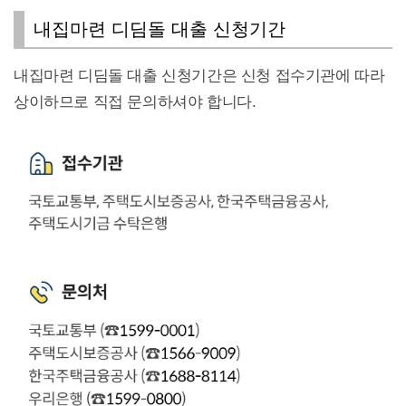
내집마련 디딤돌 대출 신청기간
내집마련 디딤돌 대출 신청기간은 신청 접수기관에 따라
상이하므로 직접 문의하셔야 합니다.