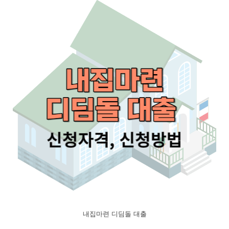
내집마련 디딤돌 대출