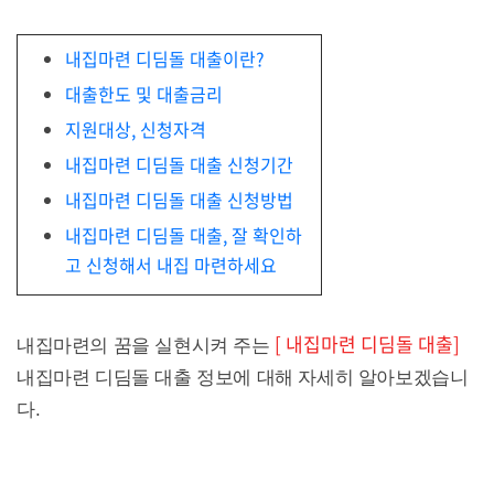
내집마련 디딤돌 대출이란?
대출한도 및 대출금리
지원대상, 신청자격
내집마련 디딤돌 대출 신청기간
내집마련 디딤돌 대출 신청방법
내집마련 디딤돌 대출, 잘 확인하
고 신청해서 내집 마련하세요
[ 내집마련 디딤돌 대출]
내집마련의 꿈을 실현시켜 주는
내집마련 디딤돌 대출 정보에 대해 자세히 알아보겠습니
다.