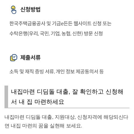
내집마련 디딤돌 대출, 잘 확인하고 신청해
서 내 집 마련하세요
내집마련 디딤돌 대출, 지원대상, 신청자격에 해당되신다
면 내집 마련의 꿈을 실현해 보세요.