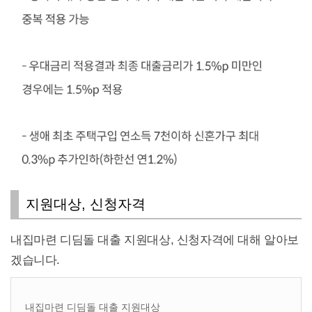
지원대상, 신청자격
내집마련 디딤돌 대출 지원대상, 신청자격에 대해 알아보
겠습니다.
내집마련 디딤돌 대출 지원대상