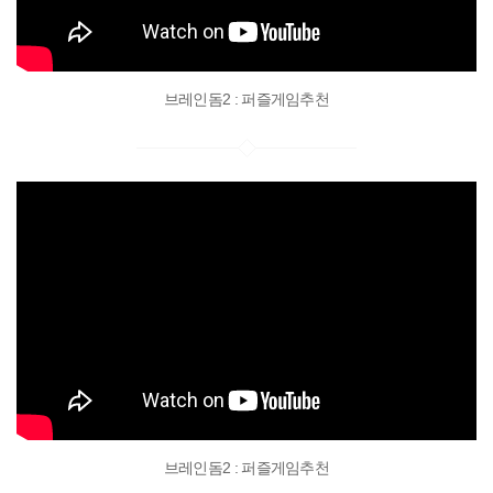
브레인돔2 : 퍼즐게임추천
브레인돔2 : 퍼즐게임추천