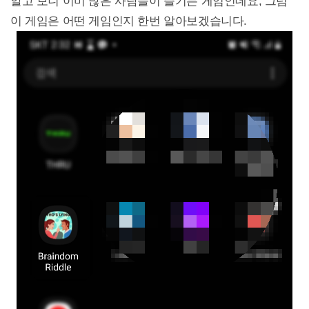
알고 보니 이미 많은 사람들이 즐기는 게임인데요, 그럼
이 게임은 어떤 게임인지 한번 알아보겠습니다.