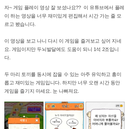
자~ 게임 플레이 영상 잘 보셨나요?? 이 유튜브에서 플레
이 하는 영상을 너무 재미있게 편집해서 시간 가는 줄 모
르고 봤습니다.
이 영상을 보고 나니 다시 이 게임을 즐겨보고 싶어 지네
요. 게임이지만 두뇌발달에도 도움이 되니 1석 2조입니
다.
두 마리 토끼를 동시에 잡을 수 있는 아주 유익하고 흥미
롭고 재미있는 게임입니다. 하지만 너무 오랜 시간 동안
게임을 즐기지 마세요. 눈 나빠져요.