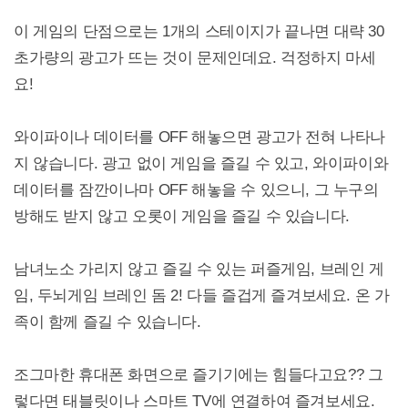
이 게임의 단점으로는 1개의 스테이지가 끝나면 대략 30
초가량의 광고가 뜨는 것이 문제인데요. 걱정하지 마세
요!
와이파이나 데이터를 OFF 해놓으면 광고가 전혀 나타나
지 않습니다. 광고 없이 게임을 즐길 수 있고, 와이파이와
데이터를 잠깐이나마 OFF 해놓을 수 있으니, 그 누구의
방해도 받지 않고 오롯이 게임을 즐길 수 있습니다.
남녀노소 가리지 않고 즐길 수 있는 퍼즐게임, 브레인 게
임, 두뇌게임 브레인 돔 2! 다들 즐겁게 즐겨보세요. 온 가
족이 함께 즐길 수 있습니다.
조그마한 휴대폰 화면으로 즐기기에는 힘들다고요?? 그
렇다면 태블릿이나 스마트 TV에 연결하여 즐겨보세요.