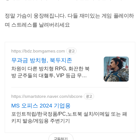
정말 가슴이 웅장해집니다. 다들 재미있는 게임 플레이하
며 스트레스를 날려버리세요
https://bdz.bomgames.com
광고
무과금 방치형, 북두지존
차원이 다른 방치형 RPG, 화끈한 북
방 군주들의 대혈투, VIP 등급 무상
증정
https://smartstore.naver.com/sbcore
광고
MS 오피스 2024 기업용
포인트적립/한국정품/PC,노트북 설치/이메일 또는 패
키지 발송/게임용 주변기기
구독하기