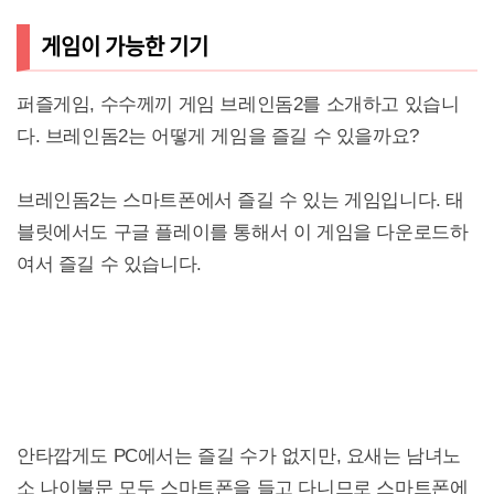
게임이 가능한 기기
퍼즐게임, 수수께끼 게임 브레인돔2를 소개하고 있습니
다. 브레인돔2는 어떻게 게임을 즐길 수 있을까요?
브레인돔2는 스마트폰에서 즐길 수 있는 게임입니다. 태
블릿에서도 구글 플레이를 통해서 이 게임을 다운로드하
여서 즐길 수 있습니다.
안타깝게도 PC에서는 즐길 수가 없지만, 요새는 남녀노
소 나이불문 모두 스마트폰을 들고 다니므로 스마트폰에