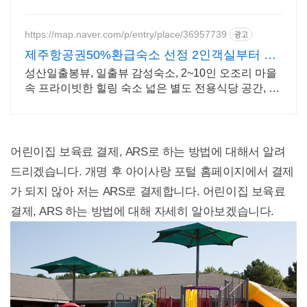
요!
https://map.naver.com/p/entry/place/36957739
광고
제주항공권50%환급숙소 선정 2인객실부터 10
인객실 구성
성산일출봉뷰, 일출뷰 감성숙소, 2~10인 오조리 마을
속 프라이빗한 힐링 숙소 넓은 별도 전용식당 공간, 올
레길2코스 바로 옆, 트레킹후 힐링에 좋은 숙소
어린이집 보육료 결제, ARS로 하는 방법에 대해서 알려
드리겠습니다. 개명 후 아이사랑 포털 홈페이지에서 결제
가 되지 않아 저는 ARS로 결제합니다. 어린이집 보육료
결제, ARS 하는 방법에 대해 자세히 알아보겠습니다.