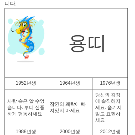
니다.
용띠
1952년생
1964년생
1976년생
당신의 감정
사람 속은 알 수없
에 솔직해지
잠깐의 쾌락에 빠
습니다. 부디 신중
세요. 숨기지
져있지 마세요
하게 행동하세요
말고 표현하
세요
1988년생
2000년생
2012년생