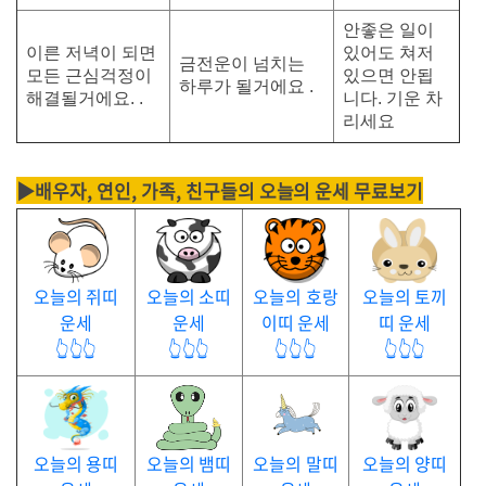
안좋은 일이
이른 저녁이 되면
있어도 쳐저
금전운이 넘치는
모든 근심걱정이
있으면 안됩
하루가 될거에요 .
해결될거에요. .
니다. 기운 차
리세요
▶배우자, 연인, 가족, 친구들의 오늘의 운세 무료보기
오늘의 쥐띠
오늘의 소띠
오늘의 호랑
오늘의 토끼
운세
운세
이띠 운세
띠 운세
👆👆👆
👆👆👆
👆👆👆
👆👆👆
오늘의 용띠
오늘의 뱀띠
오늘의 말띠
오늘의 양띠