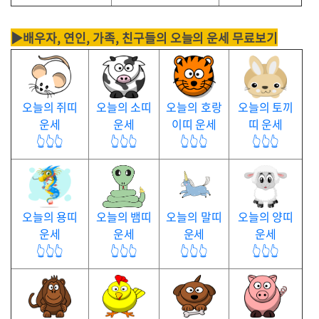
▶배우자, 연인, 가족, 친구들의 오늘의 운세 무료보기
오늘의 쥐띠
오늘의 소띠
오늘의 호랑
오늘의 토끼
운세
운세
이띠 운세
띠 운세
👆👆👆
👆👆👆
👆👆👆
👆👆👆
오늘의 용띠
오늘의 뱀띠
오늘의 말띠
오늘의 양띠
운세
운세
운세
운세
👆👆👆
👆👆👆
👆👆👆
👆👆👆