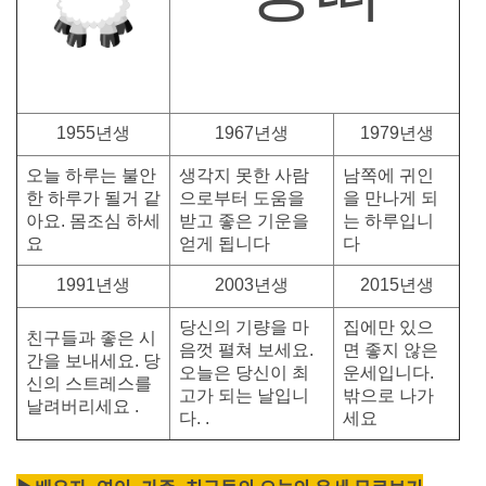
1955년생
1967년생
1979년생
오늘 하루는 불안
생각지 못한 사람
남쪽에 귀인
한 하루가 될거 같
으로부터 도움을
을 만나게 되
아요. 몸조심 하세
받고 좋은 기운을
는 하루입니
요
얻게 됩니다
다
1991년생
2003년생
2015년생
당신의 기량을 마
집에만 있으
친구들과 좋은 시
음껏 펼쳐 보세요.
면 좋지 않은
간을 보내세요. 당
오늘은 당신이 최
운세입니다.
신의 스트레스를
고가 되는 날입니
밖으로 나가
날려버리세요 .
다. .
세요