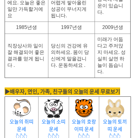
에요. 오늘은 좋은
어렵게 쌓아올린
운이 있습니
일만 가득할거에
성공이 무너지게
다.
요
됩니다.
1985년생
1997년생
2009년생
미래가 어둡
직장상사와 일이
당신의 건강에 유
다고 주저앉
잘 해결되어 좋은
의하세요. 몸이 당
지 마세요. 성
결과를 얻게 됩니
신에게 말을겁니
실히 살면 하
다 .
다. 운동하세요 .
늘이 돕습니
다.
▶배우자, 연인, 가족, 친구들의 오늘의 운세 무료보기
오늘의 쥐띠
오늘의 소띠
오늘의 호랑
오늘의 토끼
운세
운세
이띠 운세
띠 운세
👆👆👆
👆👆👆
👆👆👆
👆👆👆