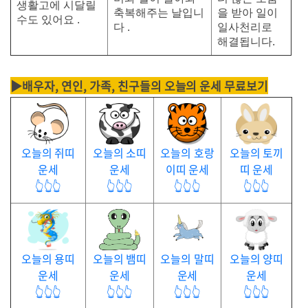
생활고에 시달릴
축복해주는 날입니
을 받아 일이
수도 있어요 .
다 .
일사천리로
해결됩니다.
▶배우자, 연인, 가족, 친구들의 오늘의 운세 무료보기
오늘의 쥐띠
오늘의 소띠
오늘의 호랑
오늘의 토끼
운세
운세
이띠 운세
띠 운세
👆👆👆
👆👆👆
👆👆👆
👆👆👆
오늘의 용띠
오늘의 뱀띠
오늘의 말띠
오늘의 양띠
운세
운세
운세
운세
👆👆👆
👆👆👆
👆👆👆
👆👆👆