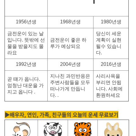
1956년생
1968년생
1980년생
금전운이 있는 날
당신이 세운
입니다. 뜻밖에 선
금전운이 좋은 하
계획이 실현
물을 받을지도 몰
루가 예상되요
될수 있습니
라요
다.
1992년생
2004년생
2016년생
지나친 과민반응은
사리사욕을
곧 떄가 옵니다.
주변사람들을 모두
부리면 안됩
엄청난 대운을 가
떠나가게 만듭니
니다. 사회에
지고 옵니다 .
다. .
환원하세요
▶배우자, 연인, 가족, 친구들의 오늘의 운세 무료보기