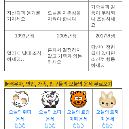
가족들과 갈
자신감과 용기를
오늘은 자존심을
등이 우려되
가지세요.
지켜야 합니다.
니 조심하세
요
1993년생
2005년생
2017년생
당신이 정한
혼자서 결정하지
멀리 떠날때 조심
길이 있다면
말고 가족과 의논
하세요. .
소신껏 행동
하세요 .
하세요
▶배우자, 연인, 가족, 친구들의 오늘의 운세 무료보기
오늘의 쥐띠
오늘의 소띠
오늘의 호랑
오늘의 토끼
운세
운세
이띠 운세
띠 운세
👆👆👆
👆👆👆
👆👆👆
👆👆👆