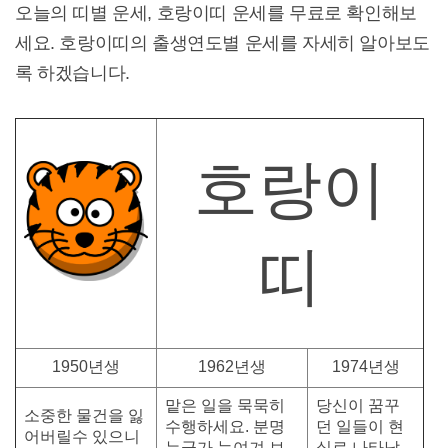
오늘의 띠별 운세, 호랑이띠 운세를 무료로 확인해보
세요. 호랑이띠의 출생연도별 운세를 자세히 알아보도
록 하겠습니다.
호랑이
띠
1950년생
1962년생
1974년생
맡은 일을 묵묵히
당신이 꿈꾸
소중한 물건을 잃
수행하세요. 분명
던 일들이 현
어버릴수 있으니
누군가 눈여겨 보
실로 나타납