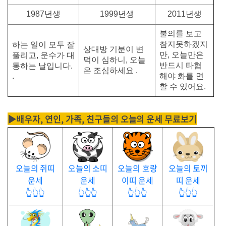
1987년생
1999년생
2011년생
불의를 보고
참지못하겠지
하는 일이 모두 잘
상대방 기분이 변
만, 오늘만은
풀리고, 운수가 대
덕이 심하니, 오늘
반드시 타협
통하는 날입니다.
은 조심하세요 .
.
해야 화를 면
할 수 있어요.
▶배우자, 연인, 가족, 친구들의 오늘의 운세 무료보기
오늘의 쥐띠
오늘의 소띠
오늘의 호랑
오늘의 토끼
운세
운세
이띠 운세
띠 운세
👆👆👆
👆👆👆
👆👆👆
👆👆👆