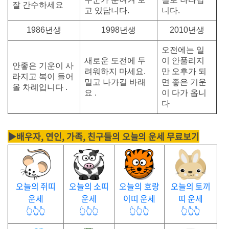
잘 간수하세요
고 있답니다.
니다.
1986년생
1998년생
2010년생
오전에는 일
새로운 도전에 두
이 안풀리지
안좋은 기운이 사
려워하지 마세요.
만 오후가 되
라지고 복이 들어
밀고 나가길 바래
면 좋은 기운
올 차례입니다 .
요 .
이 다가 옵니
다
▶배우자, 연인, 가족, 친구들의 오늘의 운세 무료보기
오늘의 쥐띠
오늘의 소띠
오늘의 호랑
오늘의 토끼
운세
운세
이띠 운세
띠 운세
👆👆👆
👆👆👆
👆👆👆
👆👆👆