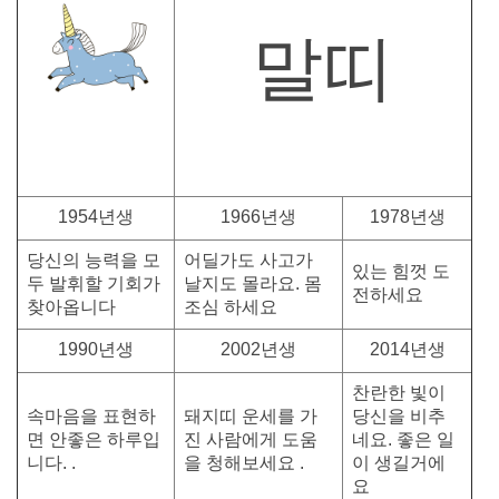
말띠
1954년생
1966년생
1978년생
당신의 능력을 모
어딜가도 사고가
있는 힘껏 도
두 발휘할 기회가
날지도 몰라요. 몸
전하세요
찾아옵니다
조심 하세요
1990년생
2002년생
2014년생
찬란한 빛이
속마음을 표현하
돼지띠 운세를 가
당신을 비추
면 안좋은 하루입
진 사람에게 도움
네요. 좋은 일
니다. .
을 청해보세요 .
이 생길거에
요