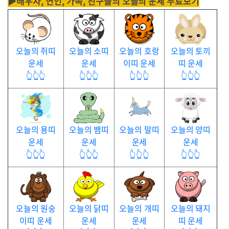
▶배우자, 연인, 가족, 친구들의 오늘의 운세 무료보기
오늘의 쥐띠
오늘의 소띠
오늘의 호랑
오늘의 토끼
운세
운세
이띠 운세
띠 운세
👆👆👆
👆👆👆
👆👆👆
👆👆👆
오늘의 용띠
오늘의 뱀띠
오늘의 말띠
오늘의 양띠
운세
운세
운세
운세
👆👆👆
👆👆👆
👆👆👆
👆👆👆
오늘의 원숭
오늘의 닭띠
오늘의 개띠
오늘의 돼지
이띠 운세
운세
운세
띠 운세