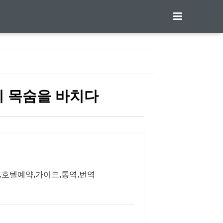
히 목숨을 바치다
호텔예약,가이드,통역,번역