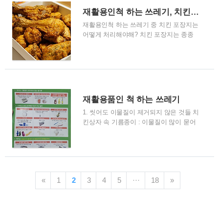
해 예년보다 수확이 늦어져서 11월의 생산
에 처했습니다. 이유는 인공지능 AI 상담
재활용인척 하는 쓰레기, 치킨 포장지는 어떻게 버려야해?
량이 크게 감소한 상황입니다. 2. 사과와
서비스 도입..
재활용인척 하는 쓰레기 중 치킨 포장지는
배 또한 물가 상승의 영향을 받아 사과는
어떻게 처리해야해? 치킨 포장지는 종종
30% 이상, 배는 10% 이상의 가격 상승이
혼합 폐기물로 분류되어 재활용되기 어려
나타나고 있으며, 봄철에 강한 강호와 탄
울 수 있습니다. 가능하다면, 음식물이나
저병으로 인한 피해로 인해 과일의 생산량
기름 등을 제거하고 물기를 없앤 후에 일
이 감소하고 있습니다. 3.정부, 예비비 248
반 종량제 쓰레기로 배출하는 것이 좋습니
억을 투입하여 할인행사등 지원예정 정부
다. 하지만 몇몇 지역에서는 치킨 포장지
는 이러한 과일값 상승에 대응하기 위해
를 따로 분리하여 처리하는 곳도 있을 수
예비비 248억 원을 투입하여 할인 행사를
재활용품인 척 하는 쓰레기
있으니, 지역의 재활용 가이드라인을 확인
적극적으로 지..
1. 씻어도 이물질이 제거되지 않은 것들 치
해 보시는 것이 좋습니다.
킨상자 속 기름종이 : 이물질이 많이 묻어
있고, 다른 재질과 혼합되어 재활용이 어
렵습니다. 미세척 컵밥, 컵라면 용기들 : 다
른 재질과 음식물들이 섞여있어서 재활용
이 어렵습니다. 음식물에 제거되지 않은
마요네즈 케찹, 기름통 : 제대로 씼고 말리
«
1
2
3
4
5
···
18
»
면 재활용 가능하지만, 제대로 씻지 않으
면 재활용이 어렵습니다. 2. 알고보면 재활
용품으로 분리배출 쓰레기가 아닌 것들 과
일망, 과일 포장재 : 명절에 사는 배 과일포