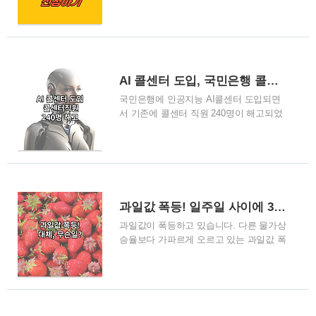
하셨나요? 그럼, 섬 지역 배 추가 배송비
빌라, 단독주택까지, 모든 주택에 전세로
40만원 지금 바로 신청하세요. 1월 22일부
살고 계시다면, 전세대출 이자가 높다면,
터 섬에 살고계신 분들은 택배 주문시 섬
지금 바로 전세대출 갈아타기 서비스를 이
지역 택배 추가 배송비를 1인당 연간 40만
용하여 저렴한 금리의 전세대출을 이용하
원 지원받을 수 있습니다. 위에 링크를 통
세요
해 섬 지역 택배 추가 배송비 신청가능 해
AI 콜센터 도입, 국민은행 콜센터직원 240명 해고
양수산부에서 도서산간 지역 배송비를 추
국민은행에 인공지능 AI콜센터 도입되면
가 지원하는 정책을 내놓았는데요, 섬 지
서 기존에 콜센터 직원 240명이 해고되었
역 택배 추가 배송비 지원금 40만원, 섬에
다고 합니다. 이제 AI가 사람을 대체하고
살고 계신분들께 경제적으로 큰 도움이 될
있습니다. 정말 무서운 일들이 벌어지고
예정이라고 합니다. 택배 주문하시면 잊지
있어요 AI가 우리의 일자리를 위협하고 있
말고 꼭 섬 지역 택배 추가 배송비 신청하
다 누군가의 부모님, 또는 누군가의 친구,
세요!
내 가족들이 AI에게 일자리를 빼앗기고 있
습니다. 대체, 앞으로 어떻게 해야 할까
과일값 폭등! 일주일 사이에 30% 이상 상승, 무슨일?
요?? 자세한 내용 한번 확인해 보시죠 KB
과일값이 폭등하고 있습니다. 다른 물가상
국민은행, 콜센터 상담원 240여 명 해고 통
승율보다 가파르게 오르고 있는 과일값 폭
지 KB 국민은행 콜센터 상담원 240여 명이
등, 무슨일일까요? 1. 대형마트의 딸기 가
해고 통지를 받았습니다. 콜센터 폐지로
격 상승이 소비자들, 구매 꺼려해 딸기 매
인해 이달 말에 해고가 예고되어 있으며,
대 앞에서 고객들이 가격을 비교하며 구매
상담원들은 부당 해고에 반발하고 있습니
여부를 결정하는 모습이 증가하고 있습니
다. 해고된 상담원들은 어느 업체에서 어
다. 특히 딸기는 지난 여름의 폭염으로 인
떻게 승계할지 결정해야 하는 어려운 상황