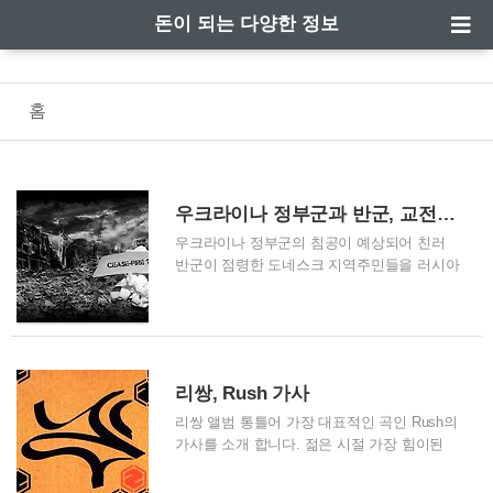
돈이 되는 다양한 정보
홈
우크라이나 정부군과 반군, 교전상황 발생? 주민들 대피령
우크라이나 정부군의 침공이 예상되어 친러
반군이 점령한 도네스크 지역주민들을 러시아
로 대피시키고 있다는 소식이 전해졌습니다.
계속해서 러시아에서 우크라이나를 침공하기
위한 명분을 만들기 위해 작전을 펼치는 거라
는 이야기들도 나오고 있습니다. 1. "우크라,
곧 침공한다"..반군, 러시아로 주민 대피 발표
리쌍, Rush 가사
2. "우크라이나 곧 침공" 돈바스 반군 지역 주
민들, 러시아로 대피 시작 반군 점령지역 주민
리쌍 앨범 통틀어 가장 대표적인 곡인 Rush의
들, 우크라이나 침공 대비하여 러시아로 긴급
가사를 소개 합니다. 젊은 시절 가장 힘이된
대피 친러 반군이 점령한 돈바스의 도네츠크
노래였으며, 개리의 작사능력에 감탄하였습니
와 루간스 지역에 살고 있는 민간인들이 우크
다. 가사를 보며 음악을 들으면 그들이 걸어왔