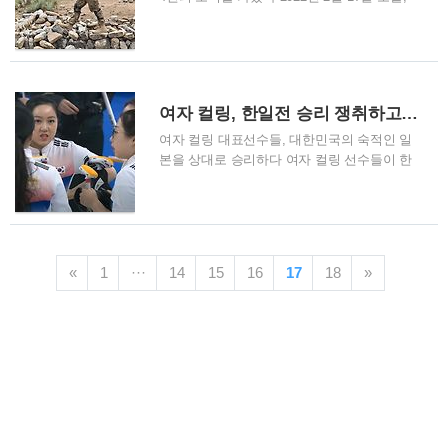
1. 오늘 소개할 가수는 리쌍입니다. 2. 개리와
우크라이나에서 박격포로 보이는 중화기로 4
기리로 구성된 남성 듀오 힙합 그룹입니다. 3.
번의 포성이 들렸다고 합니다. 언론에 보도된
개리가 랩을 맡고 기리가 보컬을 담당하였습
바로는 우크라이나 정부군이 친러 반군이 점
니다. 4. 주로 기리가 제작과 작사, 작곡을 맡
령한 지역으로 박격포를 약 4차례나 발사했다
았으며, 개리는 랩 가사를 담당하였습니다. 5.
고 설명하였습니다. 1. 우크라이나, 돌연 전쟁
여자 컬링, 한일전 승리 쟁취하고 4강 진출 가능
개리와 기리는 리쌍으로 데뷔하기 전 언..
임박했나? 반군 4차례 포성이 들렸다. 2. 우크
라이나, 친러 반군이 마을, 유치원 등에 포격
여자 컬링 대표선수들, 대한민국의 숙적인 일
가해 피해를 입었다. 러시아 언론에서는 우크
본을 상대로 승리하다 여자 컬링 선수들이 한
라이나 정부군이 친러 반군이 점령한 지역인
일전에서 승리하고 4강 진출이 가능할 것 같다
돈바스의 루한스크 인민공화국으로 박격포를
는 기쁜 소식을 접하게 되었습니다. 중국과 미
이용하여 4차례 포격을 가했다고 뉴스가 보도
국을 상대로 연패에 늪에 빠져있던 우리나라
되고 있습니다. 박격포뿐만 아니라 수류탄, 기
여자 컬링 국가대표 선수들이 일본을 상대로
관총 등의 중화기를 동원한 공격이었다고 주
접전을 펼친 끝에 결국 승리를 이끌게 되어 4
«
1
···
14
15
16
17
18
»
장하고 있습니다. 우크라이나 정부, 러시아 언
강 진출의 희망이 생긴 것입니다. 자세한 내용
론..
은 아래의 원문을 참고하셔도 좋습니다. 원문
: 여자컬링, 한일전 승리하고 4강 진출 희망 앞
으로 남은 3경기에서 2승을 거두면 4강 진출
확정 현재 여자 컬링 경기의 스코어는 3승 3패
이기 때문에 앞으로 남은 3경기의 결과에 따라
메달을 획득할지 여부가 결정될 것으로 보입
니다. 만약 3경기에서 2승을 하게 된다면 4강
진출이 확정시되는 상황이지만, 앞으로 상..