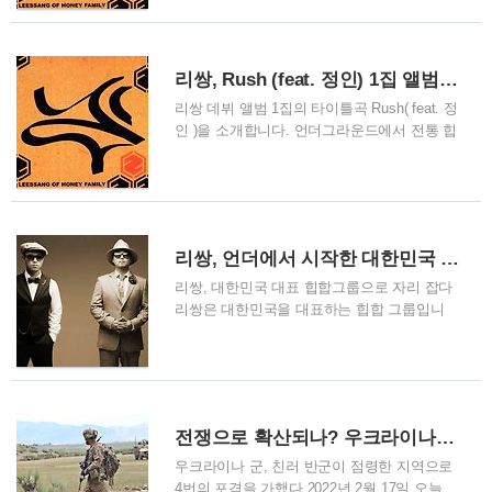
라이나 정부군의 침공에 대비하여 러시아로
던 길과 앞으로 펼쳐질 미래에 대해 기대하는
대피하고 있다고 합니다. 이미 러시아 측과 연
그들의 모습이 보입니다. - Rush (feat. 정인)-
락이 닿아 대피하는 주민들을 위해 수용시설
리쌍,Leessang - 가사 *hook)길 지나간 날은
리쌍, Rush (feat. 정인) 1집 앨범, Leessang
준비를 마쳤고, 노약자를 비롯하여 여성과 어
모두 뒤로(뒤로) 다가올 날을 향해 Hi-Lo(Hi-Lo)
린이들을 먼저..
준비된 손은 이제 위로(위로) 다가올 날을 향
리쌍 데뷔 앨범 1집의 타이틀곡 Rush( feat. 정
해 Hi-Lo(Hi-Lo) *verse1)개리 쉴 틈 없이 바뀌
인 )을 소개합니다. 언더그라운드에서 전통 힙
는 저 하늘의 모습처럼 변덕스런 나날은 견디
합 음악을 추구하던 그들이 대중들에게 많은
며 내 꿈을 건지며 겪었던 수 많은 아픔 이제
사랑을 받을 수 있는 계기가 된 음악입니다.
와 주구장창 늘어놔봤 자 나오는건 한숨섞인
힙합 음악의 불모지였던 한국에서 큰 성공을
하품 어짜피 동.서.남.북. 그 어디를 택해도 피
하기까지의 그들의 험난한 여정들이 노래 가
할수 없는 가시밭길 하지만 ..
사에 녹아있어, 힘들었던 젊은 시절, 리쌍의
리쌍, 언더에서 시작한 대한민국 대표 힙합 그룹
음악을 듣고 힘을 냈던 기억을 공유합니다. -
Rush (feat. 정인)-리쌍,Leessang - 곡정보 1.
리쌍, 대한민국 대표 힙합그룹으로 자리 잡다
노래 제목은 Rush입니다. 2. 대한민국 대표 힙
리쌍은 대한민국을 대표하는 힙합 그룹입니
합그룹 리쌍의 1집 앨범에 타이틀곡으로 수록
다. 개리와 기리가 함께한 남성 듀오로 구성된
된 노래입니다. 리쌍은 2002년에 정규 1집을
힙합 그룹입니다. 이들은 1999년 허니 패밀리
발표하였습니다 3. 대한민국 힙합그룹이므로
라는 힙합그룹으로 활동하면서 이름을 알리게
이 노래의 장르는 힙합입니다 4. 기리가 작곡
되었습니다. 허니 패밀리 시절 이전부터 이미
을 하고 개리가 작사를 맡았습니다. 5. 가수 정
언더그라운드에서 활동을 했으며, 허니 패밀
전쟁으로 확산되나? 우크라이나와 친러 반군, 포격등 교전상황 대치
인이 ..
리를 통해 대중들에게 알려지기 시작했습니
다. 2002년에 정식 데뷔한 대한민국 대표 힙합
우크라이나 군, 친러 반군이 점령한 지역으로
그룹 리쌍에 대해 알아보겠습니다. 가수 소개
4번의 포격을 가했다 2022년 2월 17일 오늘,